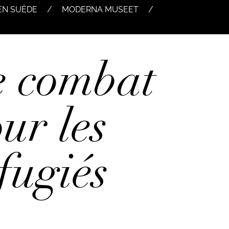
EN SUÈDE
MODERNA MUSEET
e combat
ur les
fugiés