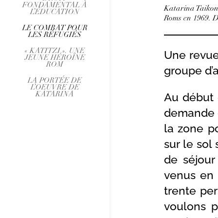
FONDAMENTAL À
Katarina Taikon 
L’ÉDUCATION
Roms en 1969. 
LE COMBAT POUR
LES RÉFUGIÉS
« KATITZI ». UNE
Une revue
JEUNE HÉROÏNE
ROM
groupe d’a
LA PORTÉE DE
L’OEUVRE DE
Au début d
KATARINA
demande d’
la zone po
sur le so
de séjour
venus en 
trente pe
voulons p