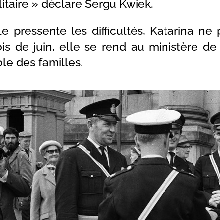
litaire » déclare Sergu Kwiek.
le pressente les difficultés, Katarina ne
s de juin, elle se rend au ministère de 
le des familles.