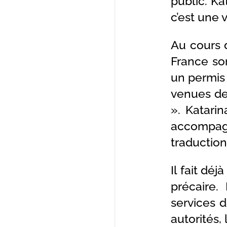
public. Ka
c’est une v
Au cours d
France so
un permis 
venues de
». Katari
accompag
traduction
Il fait dé
précaire.
services d
autorités,