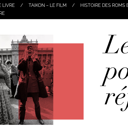
E LIVRE
TAIKON – LE FILM
HISTOIRE DES ROMS 
RE
L
po
ré